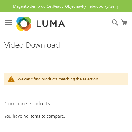
Magento demo od GetReady.
Objednávky nebudou vyřízeny.
Skip
to
Sear
My
Content
Video Download
We can't find products matching the selection.
Compare Products
You have no items to compare.